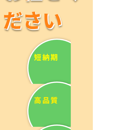
ださい
ださい
短納期
高品質