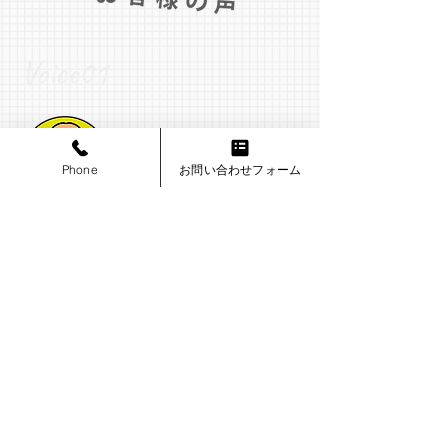
Voice01
Phone
お問い合わせフォーム
​香川県 Y様
起業を支えてくれたパートナー
念願の起業をキッチンカーで始めるこ
とを決意し、ジャルテックさんに相談
したところ、とても丁寧に予算内で収
める工夫をしてくれてとてもありがた
かったです。これからも2台目・3台目
と発注できるように頑張っていきたい