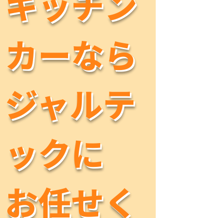
キッチン
キッチン
カーなら
カーなら
​ジャルテ
​ジャルテ
ックに
ックに
お任せく
お任せく