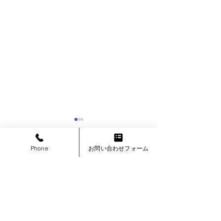
Phone
お問い合わせフォーム
コメント
コメントを追加…
赤松保育所太陽光設置工
宍喰漁港PV設置
事 (元旦サン