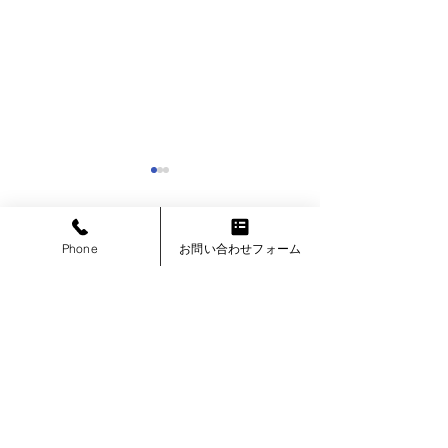
Phone
お問い合わせフォーム
コメント
コメントを追加…
宍喰漁港PV設置工
大俣小学校体育
事
修 (元旦
(88折板逆傾斜架台)
型)